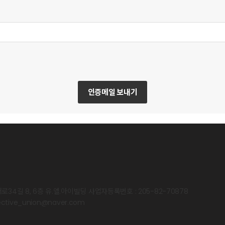
인증메일 보내기
로34길 8, 6층 유.엘.아이빌딩
사업자등록번호 : 205-82-70878
ective_union@naver.com