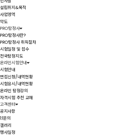
인사말
설립취지&목적
사업영역
약도
PRO탐정사
PRO탐정사란?
PRO탐정사 취득절차
시험일정 및 접수
전국탐정지도
온라인시험안내
시험안내
면접신청/내역현황
시험응시/내역현황
온라인 탐정강의
자격시험 추천 교재
고객센터
공지사항
1:1문의
갤러리
행사일정