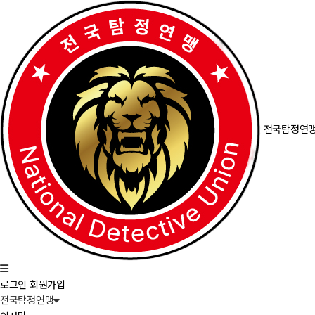
전국탐정연
로그인
회원가입
전국탐정연맹