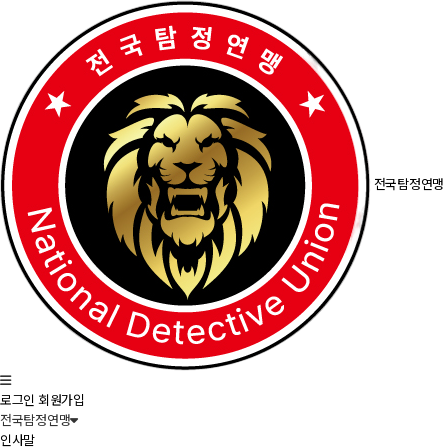
전국탐정연맹
로그인
회원가입
전국탐정연맹
인사말