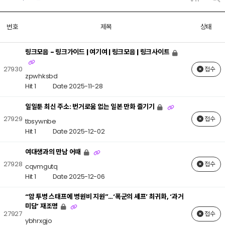
번호
제목
상태
링크모음 - 링크가이드 | 여기여 | 링크모음 | 링크사이트
27930
접수
zpwhksbd
Hit 1
Date 2025-11-28
일일툰 최신 주소: 번거로움 없는 일본 만화 즐기기
27929
접수
tbsywnbe
Hit 1
Date 2025-12-02
여대생과의 만남 어때
27928
접수
cqvmgutq
Hit 1
Date 2025-12-06
“암 투병 스태프에 병원비 지원”…‘폭군의 셰프’ 최귀화, ‘과거
미담’ 재조명
27927
접수
ybhrxgjo