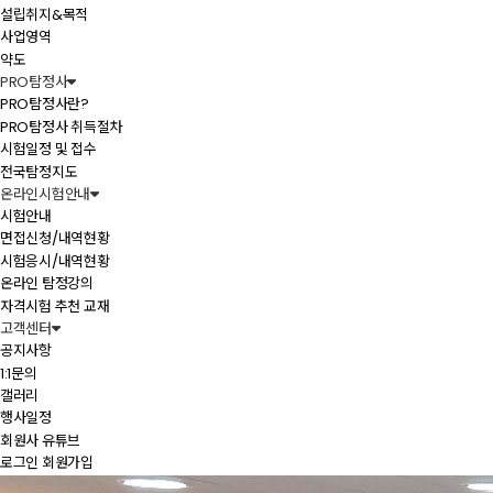
설립취지&목적
사업영역
약도
PRO탐정사
PRO탐정사란?
PRO탐정사 취득절차
시험일정 및 접수
전국탐정지도
온라인시험안내
시험안내
면접신청/내역현황
시험응시/내역현황
온라인 탐정강의
자격시험 추천 교재
고객센터
공지사항
1:1문의
갤러리
행사일정
회원사 유튜브
로그인
회원가입