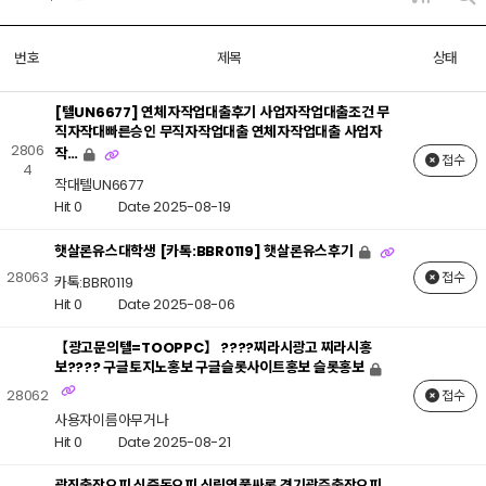
번호
제목
상태
[텔UN6677] 연체자작업대출후기 사업자작업대출조건 무
직자작대빠른승인 무직자작업대출 연체자작업대출 사업자
2806
작…
접수
4
작대텔UN6677
Hit 0
Date 2025-08-19
햇살론유스대학생 [카톡:BBR0119] 햇살론유스후기
28063
접수
카톡:BBR0119
Hit 0
Date 2025-08-06
【광고문의텔=TOOPPC】 ????찌라시광고 찌라시홍
보???? 구글토지노홍보 구글슬롯사이트홍보 슬롯홍보
28062
접수
사용자이름아무거나
Hit 0
Date 2025-08-21
광진출장오피 신중동오피 신림역풀싸롱 경기광주출장오피