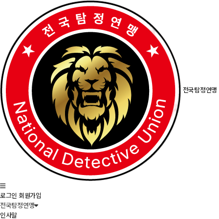
전국탐정연맹
로그인
회원가입
전국탐정연맹
인사말