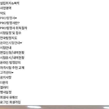
설립취지&목적
사업영역
약도
PRO탐정사
PRO탐정사란?
PRO탐정사 취득절차
시험일정 및 접수
전국탐정지도
온라인시험안내
시험안내
면접신청/내역현황
시험응시/내역현황
온라인 탐정강의
자격시험 추천 교재
고객센터
공지사항
1:1문의
갤러리
행사일정
회원사 유튜브
로그인
회원가입