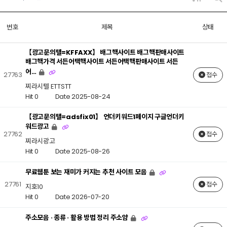
번호
제목
상태
【광고문의텔=KFFAXX】 배그핵사이트 배그핵판매사이트
배그핵가격 서든어택핵사이트 서든어택핵판매사이트 서든
어…
27763
접수
찌라시텔 ETTSTT
Hit 0
Date 2025-08-24
【광고문의텔=adsfix01】 언더키워드1페이지 구글언더키
워드광고
27762
접수
찌라시광고
Hit 0
Date 2025-08-26
무료웹툰 보는 재미가 커지는 추천 사이트 모음
27761
접수
지호10
Hit 0
Date 2026-07-20
주소모음 · 종류 · 활용 방법 정리 주소얌