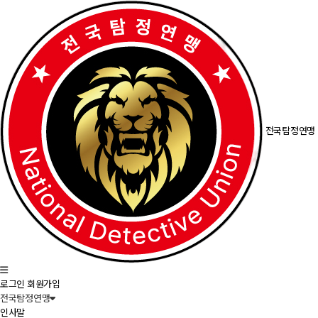
전국탐정연맹
로그인
회원가입
전국탐정연맹
인사말