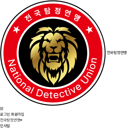
전국탐정연맹
로그인
회원가입
전국탐정연맹
인사말