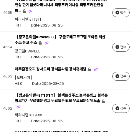
전상 한게임섯다머니시세 피망포커머니상 피망포커환전상
피…
4665
접수
찌라시텔 ETTSTT
Hit 1
Date 2025-08-25
【광고문의텔=PWMEEE】 구글도배프로그램 조아툰 최신
주소 툰코 주소
4664
접수
광고텔PWMEEE
Hit 1
Date 2025-08-25
제주출장오피 강서오피 강서풀싸롱 강서휴게텔
4663
접수
[오피가자]
Hit 0
Date 2025-08-25
【광고문의텔=ETTSTT】 블랙툰신주소 블랙툰링크 블랙툰
바로가기 무료웹툰광고 무료웹툰홍보 무료웹툰상위노출
4662
접수
찌라시텔 KFFAXX
Hit 1
Date 2025-08-25