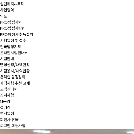
설립취지&목적
사업영역
약도
PRO탐정사
PRO탐정사란?
PRO탐정사 취득절차
시험일정 및 접수
전국탐정지도
온라인시험안내
시험안내
면접신청/내역현황
시험응시/내역현황
온라인 탐정강의
자격시험 추천 교재
고객센터
공지사항
1:1문의
갤러리
행사일정
회원사 유튜브
로그인
회원가입