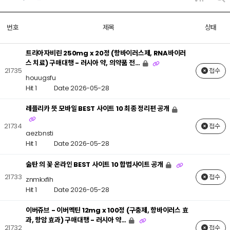
번호
제목
상태
트리아자비린 250mg x 20정 (항바이러스제, RNA바이러
스 치료) 구매대행 - 러시아 약, 의약품 전…
21735
접수
houugsfu
Hit 1
Date 2026-05-28
레플리카 뜻 모바일 BEST 사이트 10 최종 정리편 공개
21734
접수
aezbnsti
Hit 1
Date 2026-05-28
술탄 의 꽃 온라인 BEST 사이트 10 합법사이트 공개
21733
접수
znmkxfih
Hit 1
Date 2026-05-28
이버쥬브 - 이버멕틴 12mg x 100정 (구충제, 항바이러스 효
과, 항암 효과) 구매대행 - 러시아 약…
21732
접수