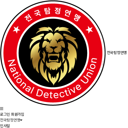
전국탐정연맹
로그인
회원가입
전국탐정연맹
인사말