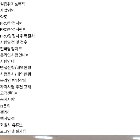
설립취지&목적
사업영역
약도
PRO탐정사
PRO탐정사란?
PRO탐정사 취득절차
시험일정 및 접수
전국탐정지도
온라인시험안내
시험안내
면접신청/내역현황
시험응시/내역현황
온라인 탐정강의
자격시험 추천 교재
고객센터
공지사항
1:1문의
갤러리
행사일정
회원사 유튜브
로그인
회원가입