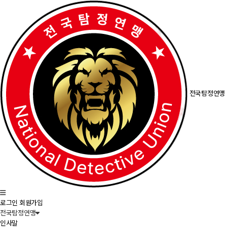
전국탐정연맹
로그인
회원가입
전국탐정연맹
인사말