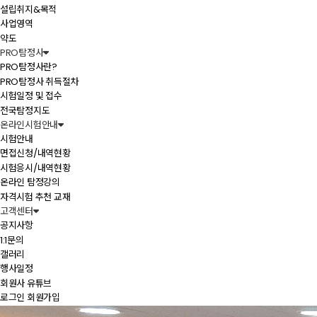
설립취지&목적
사업영역
약도
PRO탐정사
PRO탐정사란?
PRO탐정사 취득절차
시험일정 및 접수
전국탐정지도
온라인시험안내
시험안내
면접신청/내역현황
시험응시/내역현황
온라인 탐정강의
자격시험 추천 교재
고객센터
공지사항
1:1문의
갤러리
행사일정
회원사 유튜브
로그인
회원가입